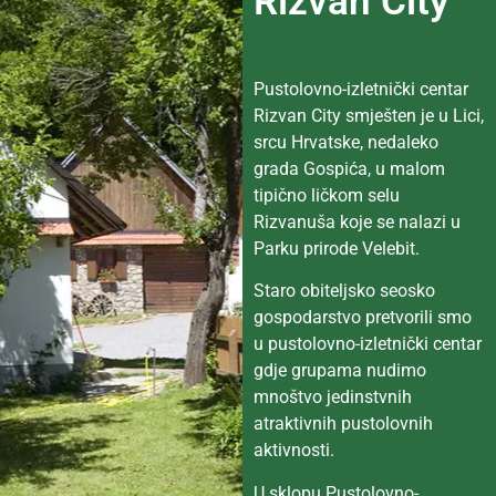
Rizvan City
Pustolovno-izletnički centar
Rizvan City smješten je u Lici,
srcu Hrvatske, nedaleko
grada Gospića, u malom
tipično ličkom selu
Rizvanuša koje se nalazi u
Parku prirode Velebit.
Staro obiteljsko seosko
gospodarstvo pretvorili smo
u pustolovno-izletnički centar
gdje grupama nudimo
mnoštvo jedinstvnih
atraktivnih pustolovnih
aktivnosti.
U sklopu Pustolovno-