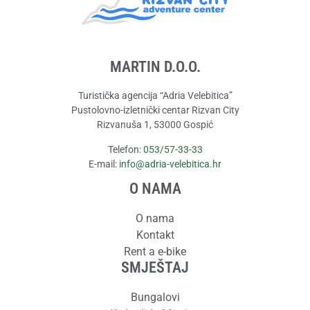
MARTIN D.O.O.
Turistička agencija “Adria Velebitica”
Pustolovno-izletnički centar Rizvan City
Rizvanuša 1, 53000 Gospić
Telefon:
053/57-33-33
E-mail:
info@adria-velebitica.hr
O NAMA
O nama
Kontakt
Rent a e-bike
SMJEŠTAJ
Bungalovi