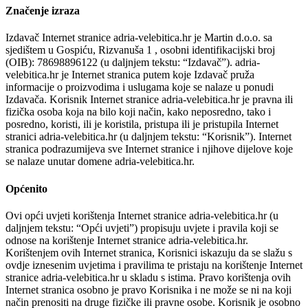
Značenje izraza
Izdavač Internet stranice adria-velebitica.hr je Martin d.o.o. sa
sjedištem u Gospiću, Rizvanuša 1 , osobni identifikacijski broj
(OIB): 78698896122 (u daljnjem tekstu: “Izdavač”). adria-
velebitica.hr je Internet stranica putem koje Izdavač pruža
informacije o proizvodima i uslugama koje se nalaze u ponudi
Izdavača. Korisnik Internet stranice adria-velebitica.hr je pravna ili
fizička osoba koja na bilo koji način, kako neposredno, tako i
posredno, koristi, ili je koristila, pristupa ili je pristupila Internet
stranici adria-velebitica.hr (u daljnjem tekstu: “Korisnik”). Internet
stranica podrazumijeva sve Internet stranice i njihove dijelove koje
se nalaze unutar domene adria-velebitica.hr.
Općenito
Ovi opći uvjeti korištenja Internet stranice adria-velebitica.hr (u
daljnjem tekstu: “Opći uvjeti”) propisuju uvjete i pravila koji se
odnose na korištenje Internet stranice adria-velebitica.hr.
Korištenjem ovih Internet stranica, Korisnici iskazuju da se slažu s
ovdje iznesenim uvjetima i pravilima te pristaju na korištenje Internet
stranice adria-velebitica.hr u skladu s istima. Pravo korištenja ovih
Internet stranica osobno je pravo Korisnika i ne može se ni na koji
način prenositi na druge fizičke ili pravne osobe. Korisnik je osobno