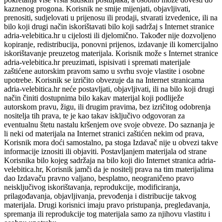
kaznenog progona. Korisnik ne smije mijenjati, objavljivati,
prenositi, sudjelovati u prijenosu ili prodaji, stvarati izvedenice, ili na
bilo koji drugi način iskorištavati bilo koji sadržaj s Internet stranice
adria-velebitica.hr u cijelosti ili djelomično. Također nije dozvoljeno
kopiranje, redistribucija, ponovni prijenos, izdavanje ili komercijalno
iskorištavanje preuzetog materijala. Korisnik može s Internet stranice
adria-velebitica.hr preuzimati, ispisivati i spremati materijale
zaštićene autorskim pravom samo u svrhu svoje vlastite i osobne
upotrebe. Korisnik se izričito obvezuje da na Internet stranicama
adria-velebitica.hr neće postavljati, objavljivati, ili na bilo koji drugi
način činiti dostupnima bilo kakav materijal koji podliježe
autorskom pravu, žigu, ili drugim pravima, bez izričitog odobrenja
nositelja tih prava, te je kao takav isključivo odgovoran za
eventualnu štetu nastalu kršenjem ove svoje obveze. Do saznanja je
li neki od materijala na Internet stranici zaštićen nekim od prava,
Korisnik mora doći samostalno, pa stoga Izdavač nije u obvezi takve
informacije iznositi ili objaviti. Postavljanjem materijala od strane
Korisnika bilo kojeg sadržaja na bilo koji dio Internet stranica adria-
velebitica.hr, Korisnik jamči da je nositelj prava na tim materijalima
dao Izdavaču pravno valjano, besplatno, neograničeno pravo
neisključivog iskorištavanja, reprodukcije, modificiranja,
prilagođavanja, objavljivanja, prevođenja i distribucije takvog
materijala. Drugi korisnici imaju pravo pristupanja, pregledavanja,
spremanja ili reprodukcije tog materijala samo za njihovu vlastitu i