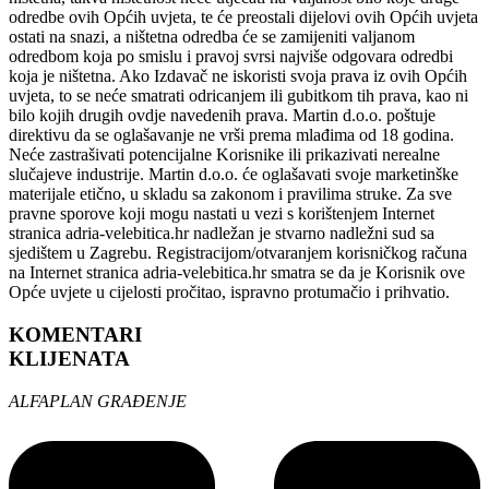
odredbe ovih Općih uvjeta, te će preostali dijelovi ovih Općih uvjeta
ostati na snazi, a ništetna odredba će se zamijeniti valjanom
odredbom koja po smislu i pravoj svrsi najviše odgovara odredbi
koja je ništetna. Ako Izdavač ne iskoristi svoja prava iz ovih Općih
uvjeta, to se neće smatrati odricanjem ili gubitkom tih prava, kao ni
bilo kojih drugih ovdje navedenih prava. Martin d.o.o. poštuje
direktivu da se oglašavanje ne vrši prema mlađima od 18 godina.
Neće zastrašivati potencijalne Korisnike ili prikazivati nerealne
slučajeve industrije. Martin d.o.o. će oglašavati svoje marketinške
materijale etično, u skladu sa zakonom i pravilima struke. Za sve
pravne sporove koji mogu nastati u vezi s korištenjem Internet
stranica adria-velebitica.hr nadležan je stvarno nadležni sud sa
sjedištem u Zagrebu. Registracijom/otvaranjem korisničkog računa
na Internet stranica adria-velebitica.hr smatra se da je Korisnik ove
Opće uvjete u cijelosti pročitao, ispravno protumačio i prihvatio.
KOMENTARI
KLIJENATA
ALFAPLAN GRAĐENJE