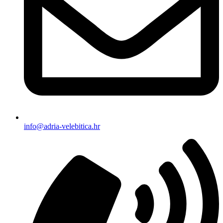
info@adria-velebitica.hr