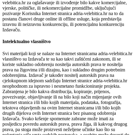
velebitica.hr za oglašavanje ili izvođenje bilo kakve komercijalne,
vjerske, političke, ili nekomercijalne promidžbe, uključujući
pozivanje Korisnika Internet stranica adria-velebitica.hr na to da
postanu članovi druge online ili offline usluge, koja predstavlja
izravnu ili neizravnu konkurenciju, ili potencijalnu konkurenciju
Izdavaču.
Intelektualno vlasništvo
Svi materijali koji se nalaze na Internet stranicama adria-velebitica.hr
vlasništvo su Izdavača te su kao takvi zaštićeni zakonom, ili se
koriste sukladno odobrenju nositelja autorskih prava te nositelja
prava na žigovima i/ili dizajnu, kao i sukladno drugim potrebnim
odobrenjima. Izdavač je također nositelj autorskih prava na
cjelokupnom idejnom sadržaju Internet stranice adria-velebitica.hr
neophodnom za ispravno i nesmetano funkcioniranje projekta.
Zabranjena je bilo kakva distribucija, kopiranje, prijenos,
povezivanje, objavljivanje ili na bilo koji način mijenjanje ovih
Internet stranica i/ili bilo kojih materijala, podataka, fotografija,
tekstova objavljenih na ovim Internet stranicama i/ili bilo kojih
drugih dijelova ovih Internet stranica bez pisanog odobrenja
Izdavača. Svako kršenje spomenute zabrane može imati za
posljedicu povredu autorskih prava, prava žiga, ili kakvog drugog
prava, pa stoga može proizvesti neželjene učinke kao što su
pokretanja više vrsta sudskih postupaka, a osobito može dovesti do