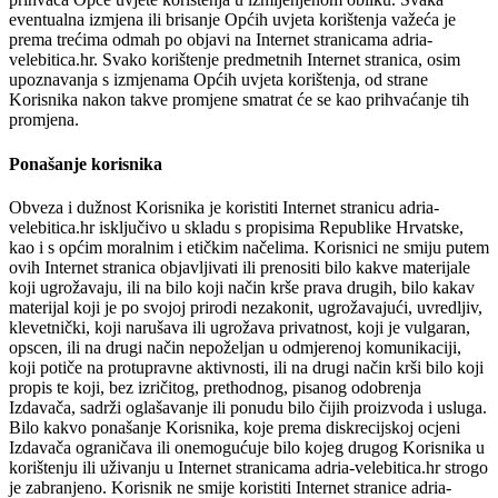
eventualna izmjena ili brisanje Općih uvjeta korištenja važeća je
prema trećima odmah po objavi na Internet stranicama adria-
velebitica.hr. Svako korištenje predmetnih Internet stranica, osim
upoznavanja s izmjenama Općih uvjeta korištenja, od strane
Korisnika nakon takve promjene smatrat će se kao prihvaćanje tih
promjena.
Ponašanje korisnika
Obveza i dužnost Korisnika je koristiti Internet stranicu adria-
velebitica.hr isključivo u skladu s propisima Republike Hrvatske,
kao i s općim moralnim i etičkim načelima. Korisnici ne smiju putem
ovih Internet stranica objavljivati ili prenositi bilo kakve materijale
koji ugrožavaju, ili na bilo koji način krše prava drugih, bilo kakav
materijal koji je po svojoj prirodi nezakonit, ugrožavajući, uvredljiv,
klevetnički, koji narušava ili ugrožava privatnost, koji je vulgaran,
opscen, ili na drugi način nepoželjan u odmjerenoj komunikaciji,
koji potiče na protupravne aktivnosti, ili na drugi način krši bilo koji
propis te koji, bez izričitog, prethodnog, pisanog odobrenja
Izdavača, sadrži oglašavanje ili ponudu bilo čijih proizvoda i usluga.
Bilo kakvo ponašanje Korisnika, koje prema diskrecijskoj ocjeni
Izdavača ograničava ili onemogućuje bilo kojeg drugog Korisnika u
korištenju ili uživanju u Internet stranicama adria-velebitica.hr strogo
je zabranjeno. Korisnik ne smije koristiti Internet stranice adria-