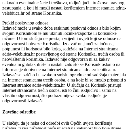
naknadu eventualne štete i troškova, uključujući i troškove pravnog
zastupanja, a koji bi mogli nastati korištenjem Internet stranica adria-
velebitica.hr od strane Korisnika.
Prekid poslovnog odnosa
Izdavač može u svako doba raskinuti poslovni odnos s bilo kojim
svojim Korisnikom te mu ukinuti lozinke/zaporke ili korisničke
račune. U tom slučaju ne prestaju vrijediti uvjeti koji se odnose na
odgovornost i obveze Korisnika. Izdavač ne jamči za točnost,
potpunost ili korisnost bilo kojeg sadržaja na Internet stranicama
adria-velebitica.hr postavljenog od strane Korisnika, trećih osoba ili
neovlaštenih korisnika. Izdavač nije odgovoran ni za kakav
eventualni gubitak ili štetu nastalu zato što se Korisnik oslonio na
informacije dobivene na Internet stranicama adria-velebitica.hr.
Izdavač se izričito i u svakom smislu ograđuje od sadržaja materijala
na Internet stranicama trećih osoba, a na koje bi se moglo pristupiti s
Internet stranice adria-velebitica.hr. U slučaju da Korisnik pristupi
Internet stranicama trećih osoba, isti to čini isključivo i samo na
vlastitu odgovornost, što podrazumijeva svako isključenje
odgovornosti Izdavača.
Završne odredbe
U slučaju da je neka od odredbi ovih Općih uvjeta korištenja
ništetna, takva ništetnost neće utjecati na valjanost bilo koje druge