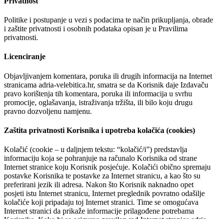
Privatnost
Politike i postupanje u vezi s podacima te način prikupljanja, obrade
i zaštite privatnosti i osobnih podataka opisan je u Pravilima
privatnosti.
Licenciranje
Objavljivanjem komentara, poruka ili drugih informacija na Internet
stranicama adria-velebitica.hr, smatra se da Korisnik daje Izdavaču
pravo korištenja tih komentara, poruka ili informacija u svrhu
promocije, oglašavanja, istraživanja tržišta, ili bilo koju drugu
pravno dozvoljenu namjenu.
Zaštita privatnosti Korisnika i upotreba kolačića (cookies)
Kolačić (cookie – u daljnjem tekstu: “kolačić/i”) predstavlja
informaciju koja se pohranjuje na računalo Korisnika od strane
Internet stranice koju Korisnik posjećuje. Kolačići obično spremaju
postavke Korisnika te postavke za Internet stranicu, a kao što su
preferirani jezik ili adresa. Nakon što Korisnik naknadno opet
posjeti istu Internet stranicu, Internet preglednik povratno odašilje
kolačiće koji pripadaju toj Internet stranici. Time se omogućava
Internet stranici da prikaže informacije prilagođene potrebama