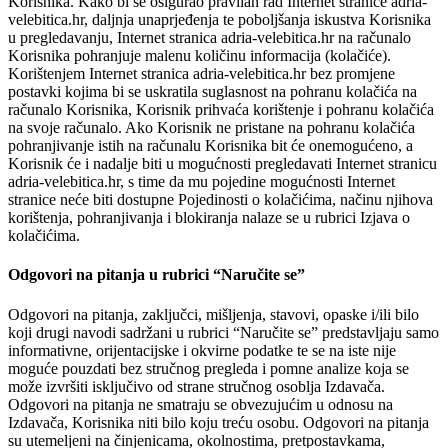
Korisnika. Kako bi se osigurao pravilan rad Internet stranice adria-
velebitica.hr, daljnja unaprjeđenja te poboljšanja iskustva Korisnika
u pregledavanju, Internet stranica adria-velebitica.hr na računalo
Korisnika pohranjuje malenu količinu informacija (kolačiće).
Korištenjem Internet stranica adria-velebitica.hr bez promjene
postavki kojima bi se uskratila suglasnost na pohranu kolačića na
računalo Korisnika, Korisnik prihvaća korištenje i pohranu kolačića
na svoje računalo. Ako Korisnik ne pristane na pohranu kolačića
pohranjivanje istih na računalu Korisnika bit će onemogućeno, a
Korisnik će i nadalje biti u mogućnosti pregledavati Internet stranicu
adria-velebitica.hr, s time da mu pojedine mogućnosti Internet
stranice neće biti dostupne Pojedinosti o kolačićima, načinu njihova
korištenja, pohranjivanja i blokiranja nalaze se u rubrici Izjava o
kolačićima.
Odgovori na pitanja u rubrici “Naručite se”
Odgovori na pitanja, zaključci, mišljenja, stavovi, opaske i/ili bilo
koji drugi navodi sadržani u rubrici “Naručite se” predstavljaju samo
informativne, orijentacijske i okvirne podatke te se na iste nije
moguće pouzdati bez stručnog pregleda i pomne analize koja se
može izvršiti isključivo od strane stručnog osoblja Izdavača.
Odgovori na pitanja ne smatraju se obvezujućim u odnosu na
Izdavača, Korisnika niti bilo koju treću osobu. Odgovori na pitanja
su utemeljeni na činjenicama, okolnostima, pretpostavkama,