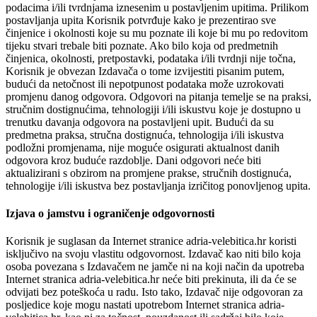
podacima i/ili tvrdnjama iznesenim u postavljenim upitima. Prilikom
postavljanja upita Korisnik potvrđuje kako je prezentirao sve
činjenice i okolnosti koje su mu poznate ili koje bi mu po redovitom
tijeku stvari trebale biti poznate. Ako bilo koja od predmetnih
činjenica, okolnosti, pretpostavki, podataka i/ili tvrdnji nije točna,
Korisnik je obvezan Izdavača o tome izvijestiti pisanim putem,
budući da netočnost ili nepotpunost podataka može uzrokovati
promjenu danog odgovora. Odgovori na pitanja temelje se na praksi,
stručnim dostignućima, tehnologiji i/ili iskustvu koje je dostupno u
trenutku davanja odgovora na postavljeni upit. Budući da su
predmetna praksa, stručna dostignuća, tehnologija i/ili iskustva
podložni promjenama, nije moguće osigurati aktualnost danih
odgovora kroz buduće razdoblje. Dani odgovori neće biti
aktualizirani s obzirom na promjene prakse, stručnih dostignuća,
tehnologije i/ili iskustva bez postavljanja izričitog ponovljenog upita.
Izjava o jamstvu i ograničenje odgovornosti
Korisnik je suglasan da Internet stranice adria-velebitica.hr koristi
isključivo na svoju vlastitu odgovornost. Izdavač kao niti bilo koja
osoba povezana s Izdavačem ne jamče ni na koji način da upotreba
Internet stranica adria-velebitica.hr neće biti prekinuta, ili da će se
odvijati bez poteškoća u radu. Isto tako, Izdavač nije odgovoran za
posljedice koje mogu nastati upotrebom Internet stranica adria-