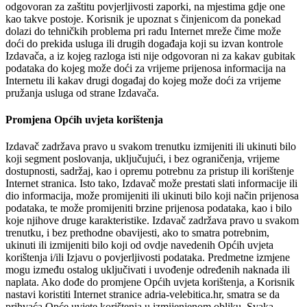
odgovoran za zaštitu povjerljivosti zaporki, na mjestima gdje one
kao takve postoje. Korisnik je upoznat s činjenicom da ponekad
dolazi do tehničkih problema pri radu Internet mreže čime može
doći do prekida usluga ili drugih događaja koji su izvan kontrole
Izdavača, a iz kojeg razloga isti nije odgovoran ni za kakav gubitak
podataka do kojeg može doći za vrijeme prijenosa informacija na
Internetu ili kakav drugi događaj do kojeg može doći za vrijeme
pružanja usluga od strane Izdavača.
Promjena Općih uvjeta korištenja
Izdavač zadržava pravo u svakom trenutku izmijeniti ili ukinuti bilo
koji segment poslovanja, uključujući, i bez ograničenja, vrijeme
dostupnosti, sadržaj, kao i opremu potrebnu za pristup ili korištenje
Internet stranica. Isto tako, Izdavač može prestati slati informacije ili
dio informacija, može promijeniti ili ukinuti bilo koji način prijenosa
podataka, te može promijeniti brzine prijenosa podataka, kao i bilo
koje njihove druge karakteristike. Izdavač zadržava pravo u svakom
trenutku, i bez prethodne obavijesti, ako to smatra potrebnim,
ukinuti ili izmijeniti bilo koji od ovdje navedenih Općih uvjeta
korištenja i/ili Izjavu o povjerljivosti podataka. Predmetne izmjene
mogu između ostalog uključivati i uvođenje određenih naknada ili
naplata. Ako dođe do promjene Općih uvjeta korištenja, a Korisnik
nastavi koristiti Internet stranice adria-velebitica.hr, smatra se da
prihvaća Opće uvjete korištenja u izmijenjenom obliku. Svaka