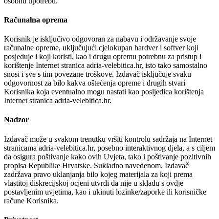
osobnu upotrebu.
Računalna oprema
Korisnik je isključivo odgovoran za nabavu i održavanje svoje
računalne opreme, uključujući cjelokupan hardver i softver koji
posjeduje i koji koristi, kao i drugu opremu potrebnu za pristup i
korištenje Internet stranica adria-velebitica.hr, isto tako samostalno
snosi i sve s tim povezane troškove. Izdavač isključuje svaku
odgovornost za bilo kakva oštećenja opreme i drugih stvari
Korisnika koja eventualno mogu nastati kao posljedica korištenja
Internet stranica adria-velebitica.hr.
Nadzor
Izdavač može u svakom trenutku vršiti kontrolu sadržaja na Internet
stranicama adria-velebitica.hr, posebno interaktivnog djela, a s ciljem
da osigura poštivanje kako ovih Uvjeta, tako i poštivanje pozitivnih
propisa Republike Hrvatske. Sukladno navedenom, Izdavač
zadržava pravo uklanjanja bilo kojeg materijala za koji prema
vlastitoj diskrecijskoj ocjeni utvrdi da nije u skladu s ovdje
postavljenim uvjetima, kao i ukinuti lozinke/zaporke ili korisničke
račune Korisnika.