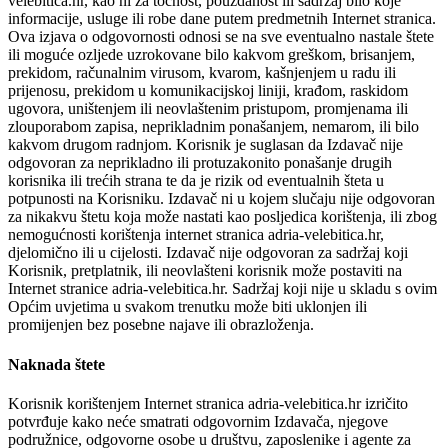
velebitica.hr, kao ni za točnost, pouzdanost ili sadržaj bilo koje
informacije, usluge ili robe dane putem predmetnih Internet stranica.
Ova izjava o odgovornosti odnosi se na sve eventualno nastale štete
ili moguće ozljede uzrokovane bilo kakvom greškom, brisanjem,
prekidom, računalnim virusom, kvarom, kašnjenjem u radu ili
prijenosu, prekidom u komunikacijskoj liniji, krađom, raskidom
ugovora, uništenjem ili neovlaštenim pristupom, promjenama ili
zlouporabom zapisa, neprikladnim ponašanjem, nemarom, ili bilo
kakvom drugom radnjom. Korisnik je suglasan da Izdavač nije
odgovoran za neprikladno ili protuzakonito ponašanje drugih
korisnika ili trećih strana te da je rizik od eventualnih šteta u
potpunosti na Korisniku. Izdavač ni u kojem slučaju nije odgovoran
za nikakvu štetu koja može nastati kao posljedica korištenja, ili zbog
nemogućnosti korištenja internet stranica adria-velebitica.hr,
djelomično ili u cijelosti. Izdavač nije odgovoran za sadržaj koji
Korisnik, pretplatnik, ili neovlašteni korisnik može postaviti na
Internet stranice adria-velebitica.hr. Sadržaj koji nije u skladu s ovim
Općim uvjetima u svakom trenutku može biti uklonjen ili
promijenjen bez posebne najave ili obrazloženja.
Naknada štete
Korisnik korištenjem Internet stranica adria-velebitica.hr izričito
potvrđuje kako neće smatrati odgovornim Izdavača, njegove
podružnice, odgovorne osobe u društvu, zaposlenike i agente za