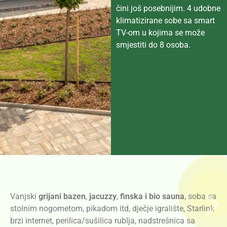
čini još posebnijim. 4 udobne
klimatizirane sobe sa smart
TV-om u kojima se može
smjestiti do 8 osoba.
Vanjski
grijani bazen
,
jacuzzy
,
finska i bio sauna
, soba sa
stolnim nogometom, pikadom itd, dječje igralište, Starlink
brzi internet, perilica/sušilica rublja, nadstrešnica sa