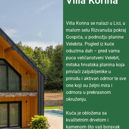
Villa Korina
Villa Korina se nalazi u Lici, u
malom selu Rizvanuša pokraj
Gospića, u podnožju planine
Velebita. Pogled iz kuće
oduzima dah – pred vama
puca veličanstveni Velebit,
mitska hrvatska planina koja
privlači zaljubljenike u
prirodu i aktivan odmor te sve
one koji su željni mira i
odmora u prekrasnom
okruženju.
Kuća je obložena sa
kvalitetnim drvetom i
kamenom što vaš boravak