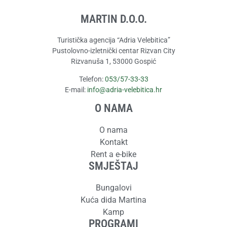
MARTIN D.O.O.
Turistička agencija “Adria Velebitica”
Pustolovno-izletnički centar Rizvan City
Rizvanuša 1, 53000 Gospić
Telefon:
053/57-33-33
E-mail:
info@adria-velebitica.hr
O NAMA
O nama
Kontakt
Rent a e-bike
SMJEŠTAJ
Bungalovi
Kuća dida Martina
Kamp
PROGRAMI