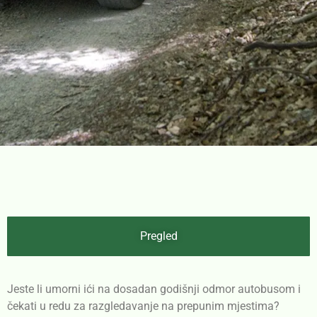
Pregled
Jeste li umorni ići na dosadan godišnji odmor autobusom i
čekati u redu za razgledavanje na prepunim mjestima?