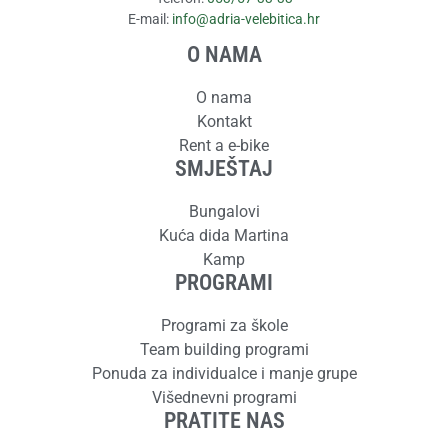
E-mail:
info@adria-velebitica.hr
O NAMA
O nama
Kontakt
Rent a e-bike
SMJEŠTAJ
Bungalovi
Kuća dida Martina
Kamp
PROGRAMI
Programi za škole
Team building programi
Ponuda za individualce i manje grupe
Višednevni programi
PRATITE NAS