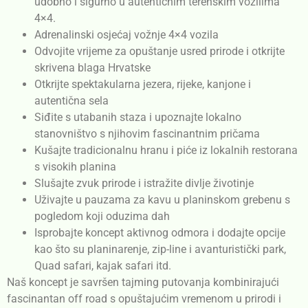
udobno i sigurno u autentičnim terenskim vozilima
4×4.
Adrenalinski osjećaj vožnje 4×4 vozila
Odvojite vrijeme za opuštanje usred prirode i otkrijte
skrivena blaga Hrvatske
Otkrijte spektakularna jezera, rijeke, kanjone i
autentična sela
Siđite s utabanih staza i upoznajte lokalno
stanovništvo s njihovim fascinantnim pričama
Kušajte tradicionalnu hranu i piće iz lokalnih restorana
s visokih planina
Slušajte zvuk prirode i istražite divlje životinje
Uživajte u pauzama za kavu u planinskom grebenu s
pogledom koji oduzima dah
Isprobajte koncept aktivnog odmora i dodajte opcije
kao što su planinarenje, zip-line i avanturistički park,
Quad safari, kajak safari itd.
Naš koncept je savršen tajming putovanja kombinirajući
fascinantan off road s opuštajućim vremenom u prirodi i