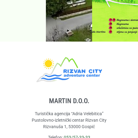
MARTIN D.O.O.
Turistička agencija “Adria Velebitica”
Pustolovno-izletnički centar Rizvan City
Rizvanuša 1, 53000 Gospić
Telefon:
053/57-33-33