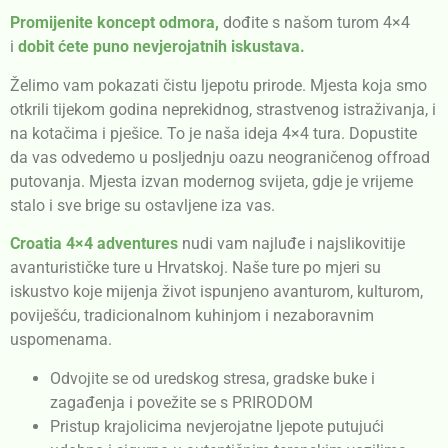
Promijenite koncept odmora,
dođite s našom turom 4×4
i
dobit ćete puno nevjerojatnih iskustava.
Želimo vam pokazati čistu ljepotu prirode. Mjesta koja smo
otkrili tijekom godina neprekidnog, strastvenog istraživanja, i
na kotačima i pješice. To je naša ideja 4×4 tura. Dopustite
da vas odvedemo u posljednju oazu neograničenog offroad
putovanja. Mjesta izvan modernog svijeta, gdje je vrijeme
stalo i sve brige su ostavljene iza vas.
Croatia 4×4 adventures
nudi vam najluđe i najslikovitije
avanturističke ture u Hrvatskoj. Naše ture po mjeri su
iskustvo koje mijenja život ispunjeno avanturom, kulturom,
poviješću, tradicionalnom kuhinjom i nezaboravnim
uspomenama.
Odvojite se od uredskog stresa, gradske buke i
zagađenja i povežite se s PRIRODOM
Pristup krajolicima nevjerojatne ljepote putujući