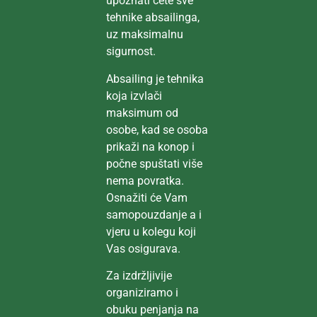
upoznati ćete sve
tehnike absailinga,
uz maksimalnu
sigurnost.
Absailing je tehnika
koja izvlači
maksimum od
osobe, kad se osoba
prikaži na konop i
počne spuštati više
nema povratka.
Osnažiti će Vam
samopouzdanje a i
vjeru u kolegu koji
Vas osigurava.
Za izdržljivije
organiziramo i
obuku penjanja na