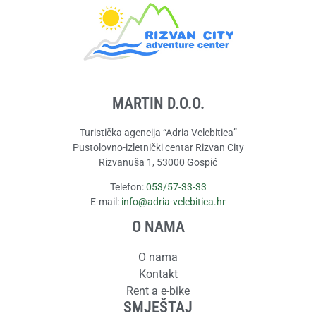
MARTIN D.O.O.
Turistička agencija “Adria Velebitica”
Pustolovno-izletnički centar Rizvan City
Rizvanuša 1, 53000 Gospić
Telefon:
053/57-33-33
E-mail:
info@adria-velebitica.hr
O NAMA
O nama
Kontakt
Rent a e-bike
SMJEŠTAJ