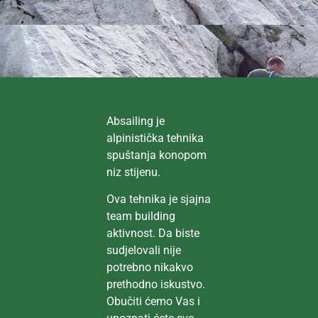
Absailing je
alpinistička tehnika
spuštanja konopom
niz stijenu.
Ova tehnika je sjajna
team building
aktivnost. Da biste
sudjelovali nije
potrebno nikakvo
prethodno iskustvo.
Obučiti ćemo Vas i