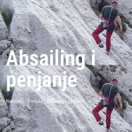
Absailing i
penjanje
Naslovna /
Ponuda /
Absailing i penjanje