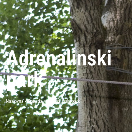
Adrenalinski
park
Naslovna /
Ponuda /
Adrenalinski park