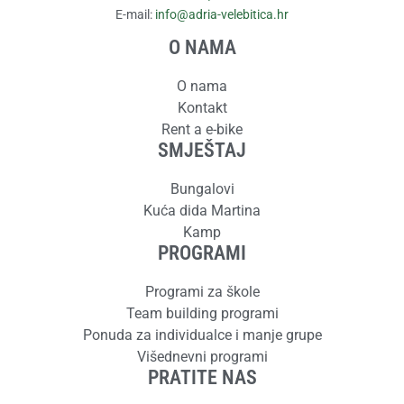
E-mail:
info@adria-velebitica.hr
O NAMA
O nama
Kontakt
Rent a e-bike
SMJEŠTAJ
Bungalovi
Kuća dida Martina
Kamp
PROGRAMI
Programi za škole
Team building programi
Ponuda za individualce i manje grupe
Višednevni programi
PRATITE NAS