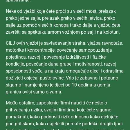
Neke od vježbi koje ćete proći su viseći most, prelazak
preko jedne sajle, prelazak preko visećih letvica, preko
sajle uz pomoć visećih konopa i tako dalje a vježbu ćete
završiti sa spektakularnom vožnjom po sajli na koloturi.
CILJ ovih vježbi je savladavanje straha, vježba ravnoteže,
motorike i koncentracije, povećanje samopouzdanja
pojedinca, razvoj i povećanje izdržljivosti i fizičke
kondicije, povećanje duha grupe i motiviranosti, razvoj
sposobnosti vođe, a na kraju omogućuje djeci i odraslima
doživjeti osjećaj pustolovine. Vrlo je zabavno i potpuno
sigurno i namjenjeno je djeci od 10 godina a gornja
granica ovisi samo o vama.
Među ostalim, zaposlenici firmi naučiti će nešto o
prihvaćanju rizika, svojim limitima koje ćete sigurno
pomaknuti, kako podnositi rizik odnosno kako djelujete
pod pritiskom, kako dajete ili primate podršku drugih ljudi