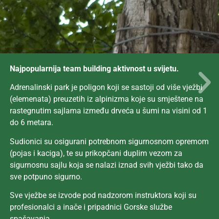
Najpopularnija team building aktivnost u svijetu.
Adrenalinski park je poligon koji se sastoji od više vježbi
(elemenata) preuzetih iz alpinizma koje su smještene na
rastegnutim sajlama između drveća u šumi na visini od 1
do 6 metara.
Sudionici su osigurani potrebnom sigurnosnom opremom
(pojas i kaciga), te su prikopčani duplim vezom za
sigurnosnu sajlu koja se nalazi iznad svih vježbi tako da
sve potpuno sigurno.
Sve vježbe se izvode pod nadzorom instruktora koji su
profesionalci a inače i pripadnici Gorske službe
spašavanja.