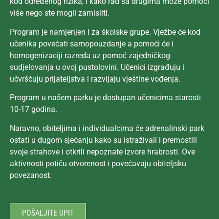
kod određenog rizika, i kako rad sa drugima može pomoći
više nego ste mogli zamisliti.
Program je namjenjen i za školske grupe. Vježbe će kod
učenika povećati samopouzdanje a pomoći će i
homogenizaciji razreda uz pomoć zajedničkog
sudjelovanja u ovoj pustolovini. Učenici izgrađuju i
učvršćuju prijateljstva i razvijaju vještine vođenja.
Program u našem parku je dostupan učenicima starosti
10-17 godina.
Naravno, obiteljima i individualcima će adrenalinski park
ostati u dugom sjećanju kako su istraživali i premostili
svoje strahove i otkrili nepoznate izvore hrabrosti. Ove
aktivnosti potiču otvorenost i povećavaju obiteljsku
povezanost.
POŠALJITE UPIT