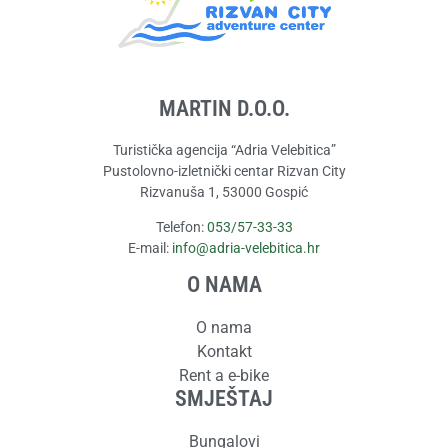
MARTIN D.O.O.
Turistička agencija “Adria Velebitica”
Pustolovno-izletnički centar Rizvan City
Rizvanuša 1, 53000 Gospić
Telefon:
053/57-33-33
E-mail:
info@adria-velebitica.hr
O NAMA
O nama
Kontakt
Rent a e-bike
SMJEŠTAJ
Bungalovi