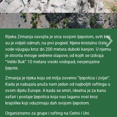
Rijeka Zrmanja osvojila je srca svojom ljepotom, svih koji
su je vidjeli odmah, na prvi pogled. Njene kristalno čiste
vode vijugaju kroz do 200 metara duboki kanjon. U njemu
je stvorila mnoge sedrene slapove, od kojih se izdvaja
”Veliki Buk” 10 metara visoki vodopad, nevjerojatne
ljepote.
Zrmanja je rijeka koju od milja zovemo ”ljepotica i zvijer”.
Kada je nabujala pruža nam jedan od najboljih raftinga u
ovom dijelu Europe. A kada se smiri, idealna je za kanu
safari i postaje ljepotica koja nas lagano nosi kroz
krajolike koji oduzimaju dah svojom ljepotom.
Organiziramo za grupe i rafting na Cetini i Uni.