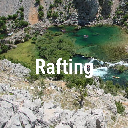
Rafting
Naslovna /
Ponuda /
Rafting