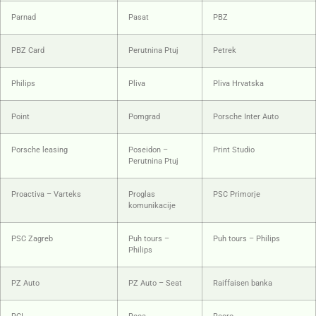
Parnad
Pasat
PBZ
PBZ Card
Perutnina Ptuj
Petrek
Philips
Pliva
Pliva Hrvatska
Point
Pomgrad
Porsche Inter Auto
Porsche leasing
Poseidon –
Print Studio
Perutnina Ptuj
Proactiva – Varteks
Proglas
PSC Primorje
komunikacije
PSC Zagreb
Puh tours –
Puh tours – Philips
Philips
PZ Auto
PZ Auto – Seat
Raiffaisen banka