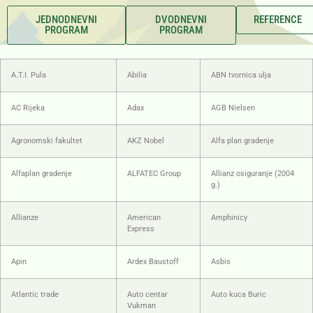
JEDNODNEVNI
DVODNEVNI
REFERENCE
PROGRAM
PROGRAM
A.T.I. Pula
Abilia
ABN tvornica ulja
AC Rijeka
Adax
AGB Nielsen
Agronomski fakultet
AKZ Nobel
Alfa plan gradenje
Alfaplan gradenje
ALFATEC Group
Allianz osiguranje (2004
g.)
Allianze
American
Amphinicy
Express
Apin
Ardex Baustoff
Asbis
Atlantic trade
Auto centar
Auto kuca Buric
Vukman