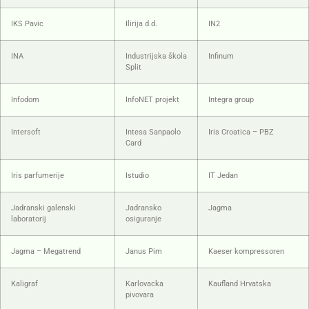
IKS Pavic
Ilirija d.d.
IN2
INA
Industrijska škola
Infinum
Split
Infodom
InfoNET projekt
Integra group
Intersoft
Intesa Sanpaolo
Iris Croatica – PBZ
Card
Iris parfumerije
Istudio
IT Jedan
Jadranski galenski
Jadransko
Jagma
laboratorij
osiguranje
Jagma – Megatrend
Janus Pim
Kaeser kompressoren
Kaligraf
Karlovacka
Kaufland Hrvatska
pivovara