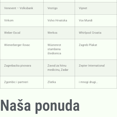
Venevent – Volksbank
Vestigo
Vipnet
Virkom
Volvo Hrvatska
Vox Mundi
Weber Escal
Werkos
Whirlpool Croatia
Wienerberger Ilovac
Wüstenrot
Zagreb Plakat
stambena
štedionica
Zagrebacka pivovara
Zavod za hitnu
Zepter International
medicinu, Zadar
Zgombic i partneri
Zlatka
i mnogi drugi…
Naša ponuda