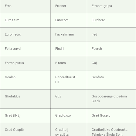
Etna
Etranet
Etranet grupa
Eures tim
Eurocom
Euroherc
Euromedic
Fackelmann
Fed
Felix travel
Findri
Foerch
Forma purus
F-tours
Gaj
Gealan
Generalturist –
Geofoto
HT
Ghetaldus
GLS
Gospodarenje otpadom
Sisak
Grad (IN2)
Grad d.o.o.
Grad Gospic
Grad Gospić
Graditelj
Graditeljsko Geodetska
svratišta
Tehnicka Škola Split