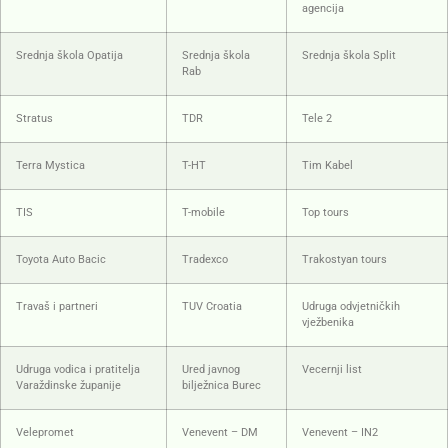
agencija
Srednja škola Opatija
Srednja škola
Srednja škola Split
Rab
Stratus
TDR
Tele 2
Terra Mystica
T-HT
Tim Kabel
TIS
T-mobile
Top tours
Toyota Auto Bacic
Tradexco
Trakostyan tours
Travaš i partneri
TUV Croatia
Udruga odvjetničkih
vježbenika
Udruga vodica i pratitelja
Ured javnog
Vecernji list
Varaždinske županije
bilježnica Burec
Velepromet
Venevent – DM
Venevent – IN2