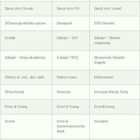
Djecji vrtic Crvcak
Djecji vrtic Frfi
Dječji vrtić Limač
Državna geodetska uprava
Dunapack
DVD Sesvete
Ecolab
Edizajn – IGH
Edizajn – Merkur
osiguranje
Edizajn – Ninja akademija
E-dizajn TRCZ
Ekonomski fakultet
Zagreb
Elektro el. inst. obrt, Split
Elektro team
Elektroteam
Elma Kurtalj
Emerson
Ericsson Nikola Tesla
Ernst & Young
Ernst & Young
Ernst&Young
Eronet
Erste &
Estudent
Steiermaerkische
Bank