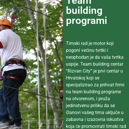
Team
building
programi
Timski rad je motor koji
pogoni većinu tvrtki i
neophodan je da vaša tvrtka
uspije. Team building centar
“Rizvan City” je prvi centar u
Hrvatskoj koji se
specijalizirao za prihvat firmi
na team building programe
na otvorenom, i pruža
jedinstvenu priliku da se
članovi vašeg tima uključe u
zabavna i izazovna iskustva
koja će promovirati timski rad