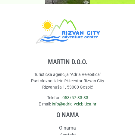
MARTIN D.O.O.
Turistička agencija “Adria Velebitica”
Pustolovno-izletnički centar Rizvan City
Rizvanuša 1, 53000 Gospić
Telefon:
053/57-33-33
E-mail:
info@adria-velebitica.hr
O NAMA
O nama