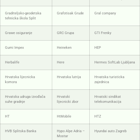
Graditeljsko-geodetska
Grafotisak Grude
Gral company
tehnicka škola Split
Grawe osiguranje
GRC Grupa
GTI Frenky
Gumi Impex
Heineken
HEP
Herbalife
Here
Hermes SoftLab Ljubljana
Hrvatska lijecnicka
Hrvatska lutrija
Hrvatska turisticka
komora
zajednica
Hrvatska udruga izvođača
Hrvatski
Hrvatski sindikat
suhe gradnje
lijecnicki zbor
telekomunikacija
HT
HtMobile
HTZ
HVB Splitska Banka
Hypo Alpe Adria –
Hyundai auto Zagreb
Mostar