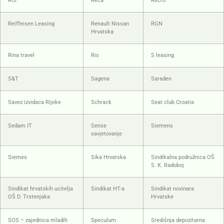
RCI
Reca
Recro
Reiffeisen Leasing
Renault Nissan
RGN
Hrvatska
Rina travel
Ris
S leasing
S&T
Sagena
Saraden
Savez izvidaca Rijeke
Schrack
Seat club Croatia
Sedam IT
Sense
Siemens
savjetovanje
Siemes
Sika Hrvatska
Sindikalna podružnica OŠ
S. K. Radoboj
Sindikat hrvatskih ucitelja
Sindikat HT-a
Sindikat novinara
OŠ D. Trstenjaka
Hrvatske
SOS – zajednica mladih
Speculum
Središnja depozitarna