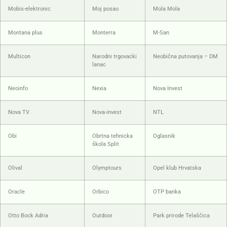
Mobis-elektronic
Moj posao
Mola Mola
Montana plus
Monterra
M-San
Multicon
Narodni trgovacki
Neobična putovanja – DM
lanac
Neoinfo
Nexia
Nova Invest
Nova TV
Nova-invest
NTL
Obi
Obrtna tehnicka
Oglasnik
škola Split
Olival
Olymptours
Opel klub Hrvatska
Oracle
Orbico
OTP banka
Otto Bock Adria
Outdoor
Park prirode Telaščica