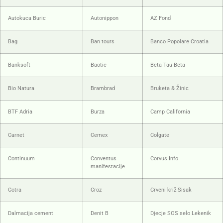
Autokuca Buric
Autonippon
AZ Fond
Bag
Ban tours
Banco Popolare Croatia
Banksoft
Baotic
Beta Tau Beta
Bio Natura
Brambrad
Bruketa & Žinic
BTF Adria
Burza
Camp California
Carnet
Cemex
Colgate
Continuum
Conventus
Corvus Info
manifestacije
Cotra
Croz
Crveni križ Sisak
Dalmacija cement
Denit B
Djecje SOS selo Lekenik