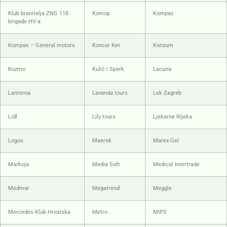
Klub branitelja ZNG 118.
Komop
Kompas
brigade HV-a
Kompas – General motors
Koncar Ket
Konzum
Kozmo
Kulić i Sperk
Lacuna
Lanterna
Lavanda tours
Lek Zagreb
Lidl
Lily tours
Ljekarne Rijeka
Logos
Maersk
Marex Gel
Markoja
Media Soft
Medical Intertrade
Medmar
Megatrend
Meggle
Mercedes Klub Hrvatska
Metro
MIPS